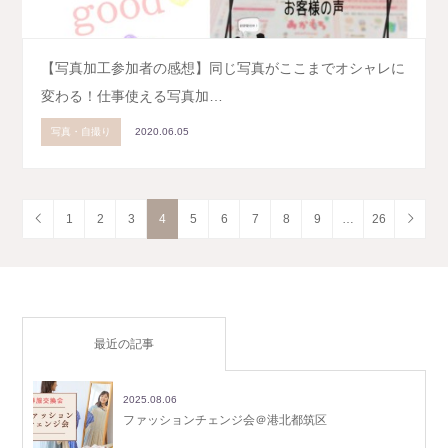
【写真加工参加者の感想】同じ写真がここまでオシャレに
変わる！仕事使える写真加…
写真・自撮り
2020.06.05
1
2
3
4
5
6
7
8
9
…
26
最近の記事
2025.08.06
ファッションチェンジ会＠港北都筑区