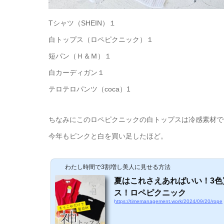
Tシャツ（SHEIN）１
白トップス（ロペピクニック）１
短パン（Ｈ＆Ｍ）１
白カーディガン１
テロテロパンツ（coca）1
ちなみにこのロペピクニックの白トップスは冷感素材で
今年もピンクと白を買い足したほど。
わたし時間で3割増し美人に見せる方法
夏はこれさえあればいい！3色
ス！ロペピクニック
https://timemanagement.work/2024/09/20/rope