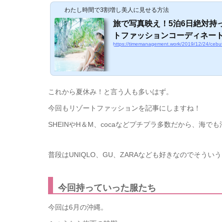
わたし時間で3割増し美人に見せる方法
旅で写真映え！5泊6日絶対持
トファッションコーディネー
https://timemanagement.work/2019/12/24/cebu
これから夏休み！と言う人も多いはず。
今回もリゾートファッションを記事にしますね！
SHEINやH＆M、cocaなどプチプラ多数だから、海
普段はUNIQLO、GU、ZARAなども好きなのでそう
今回持っていった服たち
今回は6月の沖縄。