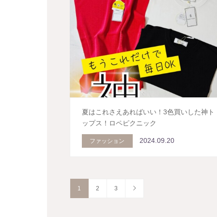
夏はこれさえあればいい！3色買いした神ト
ップス！ロペピクニック
2024.09.20
ファッション
1
2
3