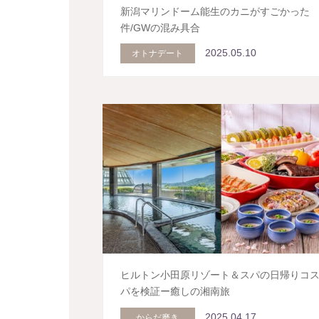
新潟マリンドーム能生のカニがすごかった
件/GWの混み具合
2025.05.10
オトナデート
ヒルトン小田原リゾート＆スパの日帰りコ
パを検証ー癒しの湘南旅
2025.04.17
からだ磨き