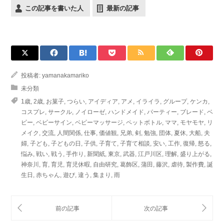
この記事を書いた人
最新の記事
投稿者:
yamanakamariko
未分類
1歳
,
2歳
,
お菓子
,
つらい
,
アイディア
,
アメ
,
イライラ
,
グループ
,
ケンカ
,
コスプレ
,
サークル
,
ノイローゼ
,
ハンドメイド
,
パーティー
,
ブレード
,
ベ
ビー
,
ベビーサイン
,
ベビーマッサージ
,
ペットボトル
,
ママ
,
モヤモヤ
,
リ
メイク
,
交流
,
人間関係
,
仕事
,
価値観
,
兄弟
,
剣
,
勉強
,
団体
,
夏休
,
大船
,
夫
婦
,
子ども
,
子どもの日
,
子供
,
子育て
,
子育て相談
,
安い
,
工作
,
復帰
,
怒る
,
悩み
,
戦い
,
戦う
,
手作り
,
新聞紙
,
東京
,
武器
,
江戸川区
,
理解
,
盛り上がる
,
神奈川
,
育
,
育児
,
育児休暇
,
自由研究
,
葛飾区
,
蒲田
,
藤沢
,
虐待
,
製作費
,
誕
生日
,
赤ちゃん
,
遊び
,
違う
,
集まり
,
雨