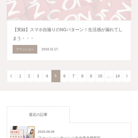
【実録】スマホ自撮りのNGパターン！生活感が漏れてし
まう・・・
ファッション
2019.11.17
1
2
3
4
5
6
7
8
9
10
…
14
最近の記事
2025.08.06
ファッションチェンジ会＠港北都筑区