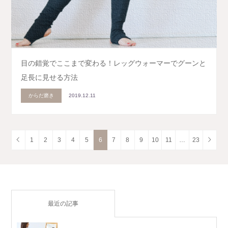
目の錯覚でここまで変わる！レッグウォーマーでグーンと
足長に見せる方法
からだ磨き
2019.12.11
1
2
3
4
5
6
7
8
9
10
11
…
23
最近の記事