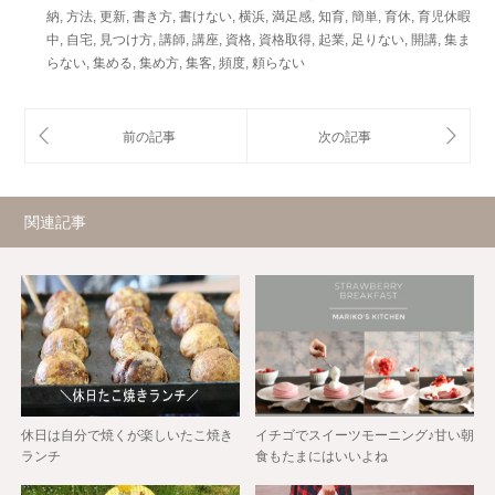
納
,
方法
,
更新
,
書き方
,
書けない
,
横浜
,
満足感
,
知育
,
簡単
,
育休
,
育児休暇
中
,
自宅
,
見つけ方
,
講師
,
講座
,
資格
,
資格取得
,
起業
,
足りない
,
開講
,
集ま
らない
,
集める
,
集め方
,
集客
,
頻度
,
頼らない
関連記事
休日は自分で焼くが楽しいたこ焼き
イチゴでスイーツモーニング♪甘い朝
ランチ
食もたまにはいいよね