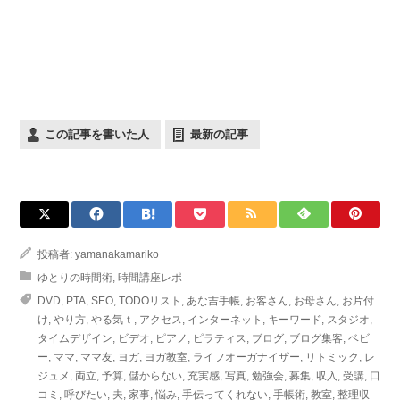
この記事を書いた人
最新の記事
投稿者:
yamanakamariko
ゆとりの時間術
,
時間講座レポ
DVD
,
PTA
,
SEO
,
TODOリスト
,
あな吉手帳
,
お客さん
,
お母さん
,
お片付
け
,
やり方
,
やる気ｔ
,
アクセス
,
インターネット
,
キーワード
,
スタジオ
,
タイムデザイン
,
ビデオ
,
ピアノ
,
ピラティス
,
ブログ
,
ブログ集客
,
ベビ
ー
,
ママ
,
ママ友
,
ヨガ
,
ヨガ教室
,
ライフオーガナイザー
,
リトミック
,
レ
ジュメ
,
両立
,
予算
,
儲からない
,
充実感
,
写真
,
勉強会
,
募集
,
収入
,
受講
,
口
コミ
,
呼びたい
,
夫
,
家事
,
悩み
,
手伝ってくれない
,
手帳術
,
教室
,
整理収