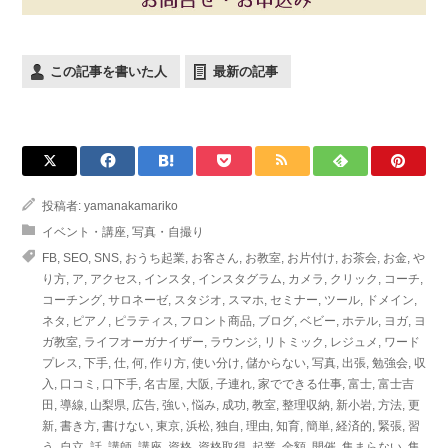
この記事を書いた人
最新の記事
投稿者:
yamanakamariko
イベント・講座
,
写真・自撮り
FB
,
SEO
,
SNS
,
おうち起業
,
お客さん
,
お教室
,
お片付け
,
お茶会
,
お金
,
や
り方
,
ア
,
アクセス
,
インスタ
,
インスタグラム
,
カメラ
,
クリック
,
コーチ
,
コーチング
,
サロネーゼ
,
スタジオ
,
スマホ
,
セミナー
,
ツール
,
ドメイン
,
ネタ
,
ピアノ
,
ピラティス
,
フロント商品
,
ブログ
,
ベビー
,
ホテル
,
ヨガ
,
ヨ
ガ教室
,
ライフオーガナイザー
,
ラウンジ
,
リトミック
,
レジュメ
,
ワード
プレス
,
下手
,
仕
,
何
,
作り方
,
使い分け
,
儲からない
,
写真
,
出張
,
勉強会
,
収
入
,
口コミ
,
口下手
,
名古屋
,
大阪
,
子連れ
,
家でできる仕事
,
富士
,
富士吉
田
,
導線
,
山梨県
,
広告
,
強い
,
悩み
,
成功
,
教室
,
整理収納
,
新小岩
,
方法
,
更
新
,
書き方
,
書けない
,
東京
,
浜松
,
独自
,
理由
,
知育
,
簡単
,
経済的
,
緊張
,
習
う
,
自立
,
話
,
講師
,
講座
,
資格
,
資格取得
,
起業
,
金額
,
開催
,
集まらない
,
集