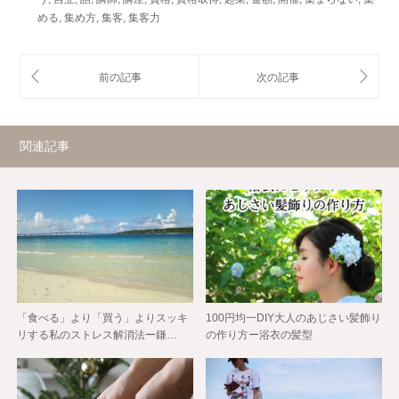
める
,
集め方
,
集客
,
集客力
関連記事
「食べる」より「買う」よりスッキ
100円均一DIY大人のあじさい髪飾り
リする私のストレス解消法ー鎌…
の作り方ー浴衣の髪型