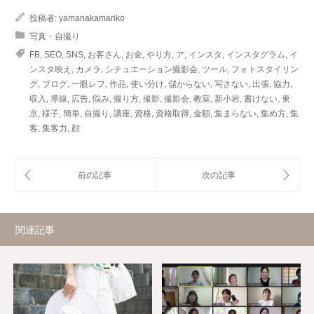
投稿者:
yamanakamariko
写真・自撮り
FB
,
SEO
,
SNS
,
お客さん
,
お金
,
やり方
,
ア
,
インスタ
,
インスタグラム
,
イ
ンスタ映え
,
カメラ
,
シチュエーション撮影会
,
ツール
,
フォトスタイリン
グ
,
ブログ
,
一眼レフ
,
作品
,
使い分け
,
儲からない
,
写さない
,
出張
,
協力
,
収入
,
導線
,
広告
,
悩み
,
撮り方
,
撮影
,
撮影会
,
教室
,
新小岩
,
書けない
,
東
京
,
様子
,
簡単
,
自撮り
,
講座
,
資格
,
資格取得
,
金額
,
集まらない
,
集め方
,
集
客
,
集客力
,
顔
関連記事