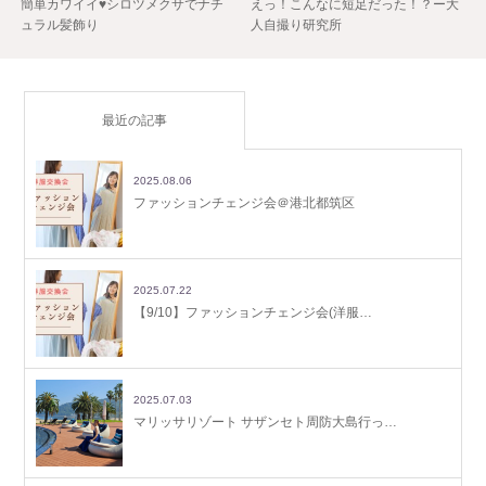
簡単カワイイ♥シロツメクサでナチ
えっ！こんなに短足だった！？ー大
ュラル髪飾り
人自撮り研究所
最近の記事
2025.08.06
ファッションチェンジ会＠港北都筑区
2025.07.22
【9/10】ファッションチェンジ会(洋服…
2025.07.03
マリッサリゾート サザンセト周防大島行っ…