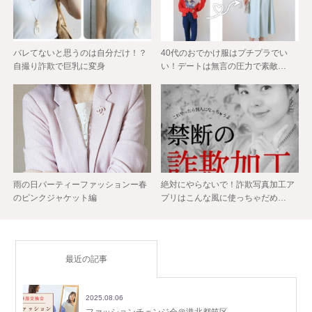
バレてないと思うのは自分だけ！？
40代のおでかけ服はプチプラでい
自撮り詐欺で巨乳に変身
い！デートは無言の圧力で素敵…
雨の日パーティーファッションー春
絶対にやらないで！詐欺写真加工ア
のピンクジャケット編
プリはこんな風に使っちゃだめ…
最近の記事
2025.08.06