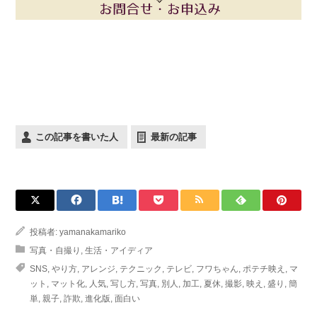
この記事を書いた人
最新の記事
投稿者:
yamanakamariko
写真・自撮り
,
生活・アイディア
SNS
,
やり方
,
アレンジ
,
テクニック
,
テレビ
,
フワちゃん
,
ポテチ映え
,
マ
ット
,
マット化
,
人気
,
写し方
,
写真
,
別人
,
加工
,
夏休
,
撮影
,
映え
,
盛り
,
簡
単
,
親子
,
詐欺
,
進化版
,
面白い