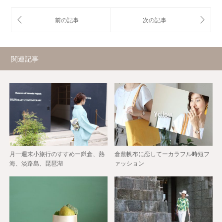
関連記事
月一週末小旅行のすすめー鎌倉、熱
倉敷帆布に恋してーカラフル時短フ
海、淡路島、琵琶湖
ァッション