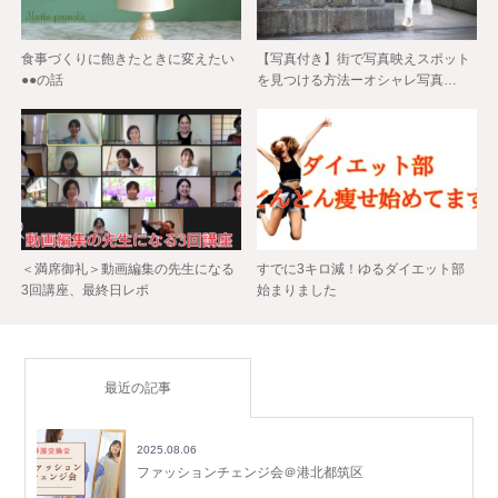
食事づくりに飽きたときに変えたい
【写真付き】街で写真映えスポット
●●の話
を見つける方法ーオシャレ写真…
＜満席御礼＞動画編集の先生になる
すでに3キロ減！ゆるダイエット部
3回講座、最終日レポ
始まりました
最近の記事
2025.08.06
ファッションチェンジ会＠港北都筑区