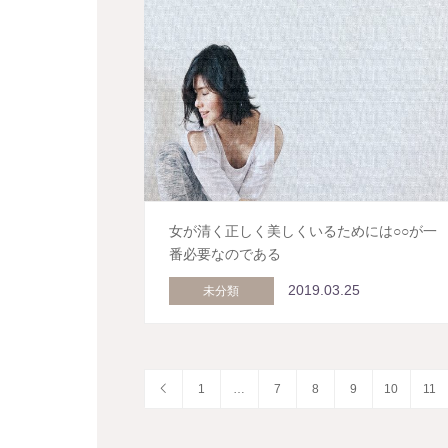
女が清く正しく美しくいるためには○○が一
番必要なのである
2019.03.25
未分類
1
…
7
8
9
10
11