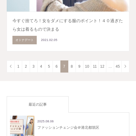
今すぐ捨てろ！女をダメにする服のポイント！４０過ぎた
ら女は着るもので決まる
オトナデート
2021.02.05
1
2
3
4
5
6
7
8
9
10
11
12
…
45
最近の記事
2025.08.06
ファッションチェンジ会＠港北都筑区