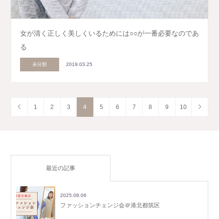
女が清く正しく美しくいるためには○○が一番必要なのであ
る
未分類
2019.03.25
1
2
3
4
5
6
7
8
9
10
最近の記事
2025.08.06
ファッションチェンジ会＠港北都筑区